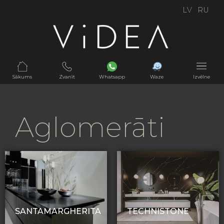
LV
RU
Sākums
Zvanīt
Whatsapp
Waze
Izvēlne
Aglomerāti
SANTAMARGHERITA
TECHNISTONE