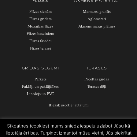
FLĪZES
AKMENS MATERIĀLI
Flīzes sienām
Marmors, granīts
Flīzes grīdām
Aglomerāti
Mozaīkas flīzes
Akmens masas plātnes
Flīzes baseiniem
Flīzes fasādei
Flīzes terasei
GRĪDAS SEGUMI
TERASES
Parkets
Paceltās grīdas
Paklāji un paklājflīzes
Terases dēļi
Linolejs un PVC
Biežāk uzdotie jautājumi
Sīkdatnes (cookies) mums sniedz iespeju uzlabot Jūsu kā
lietotāja ērtibas. Turpinot izmantot mūsu vietni, Jūs piekrītat