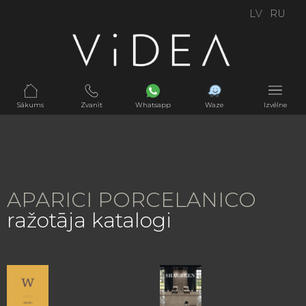
LV
RU
Sākums
Zvanīt
Whatsapp
Waze
Izvēlne
APARICI PORCELANICO
ražotāja katalogi