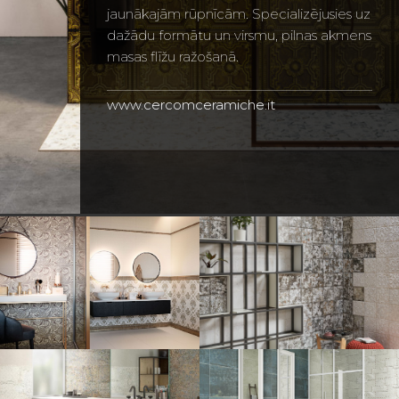
jaunākajām rūpnīcām. Specializējusies uz
dažādu formātu un virsmu, pilnas akmens
masas flīžu ražošanā.
www.cercomceramiche.it