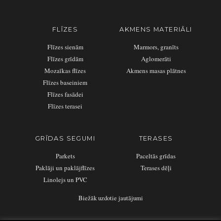
FLĪZES
AKMENS MATERIĀLI
Flīzes sienām
Marmors, granīts
Flīzes grīdām
Aglomerāti
Mozaīkas flīzes
Akmens masas plātnes
Flīzes baseiniem
Flīzes fasādei
Flīzes terasei
GRĪDAS SEGUMI
TERASES
Parkets
Paceltās grīdas
Paklāji un paklājflīzes
Terases dēļi
Linolejs un PVC
Biežāk uzdotie jautājumi