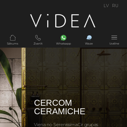
LV
RU
Sākums
Zvanīt
Whatsapp
Waze
Izvēlne
CERCOM
CERAMICHE
Viena no SerenissimaCir grupas