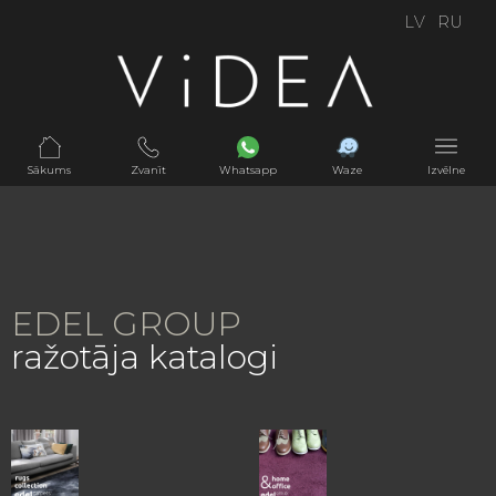
LV
RU
Sākums
Zvanīt
Whatsapp
Waze
Izvēlne
EDEL GROUP
ražotāja katalogi