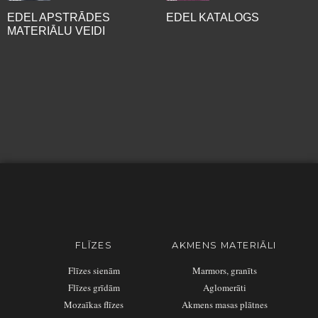
EDEL APSTRĀDES
EDEL KATALOGS
MATERIĀLU VEIDI
FLĪZES
AKMENS MATERIĀLI
Flīzes sienām
Marmors, granīts
Flīzes grīdām
Aglomerāti
Mozaīkas flīzes
Akmens masas plātnes