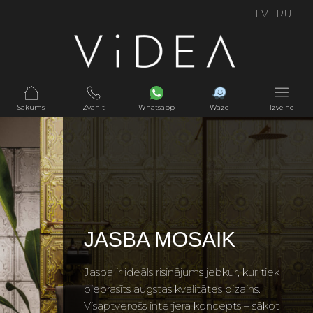
LV
RU
Sākums
Zvanīt
Whatsapp
Waze
Izvēlne
JASBA MOSAIK
Jasba ir ideāls risinājums jebkur, kur tiek
pieprasīts augstas kvalitātes dizains.
Visaptverošs interjera koncepts – sākot