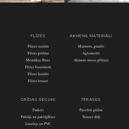
FLĪZES
AKMENS MATERIĀLI
Flīzes sienām
Marmors, granīts
Flīzes grīdām
Aglomerāti
Mozaīkas flīzes
Akmens masas plātnes
Flīzes baseiniem
Flīzes fasādei
Flīzes terasei
GRĪDAS SEGUMI
TERASES
Parkets
Paceltās grīdas
Paklāji un paklājflīzes
Terases dēļi
Linolejs un PVC