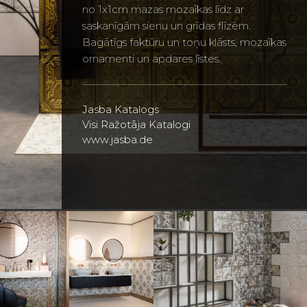
no 1x1cm mazas mozaīkas līdz ar
saskanīgām sienu un grīdas flīzēm.
Bagātīgs faktūru un toņu klāsts, mozaīkas
ornamenti un apdares līstes.
Jasba Katalogs
Visi Ražotāja Katalogi
www.jasba.de