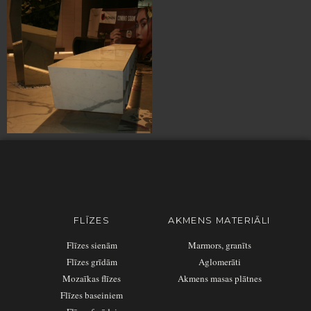
FLĪZES
AKMENS MATERIĀLI
Flīzes sienām
Marmors, granīts
Flīzes grīdām
Aglomerāti
Mozaīkas flīzes
Akmens masas plātnes
Flīzes baseiniem