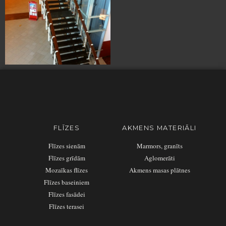
FLĪZES
AKMENS MATERIĀLI
Flīzes sienām
Marmors, granīts
Flīzes grīdām
Aglomerāti
Mozaīkas flīzes
Akmens masas plātnes
Flīzes baseiniem
Flīzes fasādei
Flīzes terasei