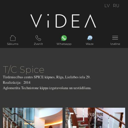
LV
RU
Sākums
Zvanīt
Whatsapp
Waze
Izvēlne
T/C Spice
Tirdzniecības centrs SPICE kāpnes, Rīga, Lielirbes iela 29.
Realizācija: 2014
Aglomerāta Technistone kāpņu izgatavošana un uzstādīšana.