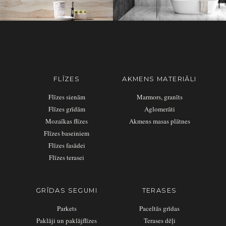
FLĪZES
AKMENS MATERIĀLI
Flīzes sienām
Marmors, granīts
Flīzes grīdām
Aglomerāti
Mozaīkas flīzes
Akmens masas plātnes
Flīzes baseiniem
Flīzes fasādei
Flīzes terasei
GRĪDAS SEGUMI
TERASES
Parkets
Paceltās grīdas
Paklāji un paklājflīzes
Terases dēļi