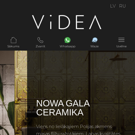
LV
RU
Sākums
Zvanīt
Whatsapp
Waze
Izvēlne
NOWA GALA
CERAMIKA
Viens no lielākajiem Polijas akmens
masas flīžu ražotājiem. Labas kvalitātes