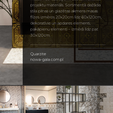
projektu materiāls. Sortimentā dažāda
stila pilnas un glazētas akmens masas
flīzes izmēros 20x20cm līdz 60x120cm,
dekoratīvie un apdares elementi,
pakāpienu elementi – izmērā līdz pat
30x120cm.
Quarzite
nowa-gala.com.pl